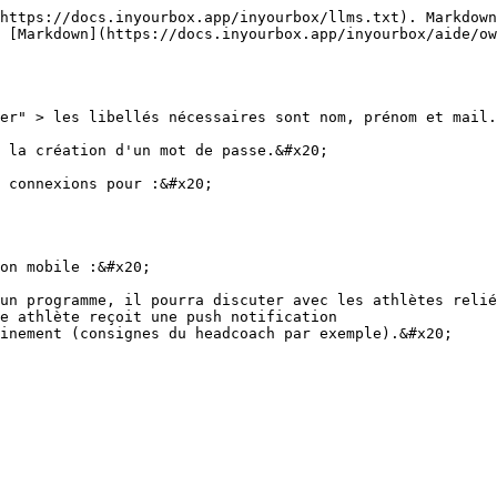
https://docs.inyourbox.app/inyourbox/llms.txt). Markdown
 [Markdown](https://docs.inyourbox.app/inyourbox/aide/o
er" > les libellés nécessaires sont nom, prénom et mail.
 la création d'un mot de passe.&#x20;

 connexions pour :&#x20;

on mobile :&#x20;

un programme, il pourra discuter avec les athlètes relié
e athlète reçoit une push notification
