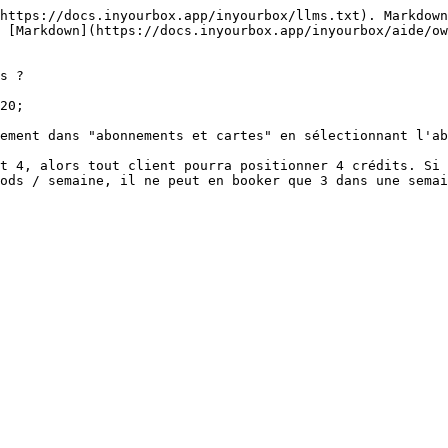
https://docs.inyourbox.app/inyourbox/llms.txt). Markdown
 [Markdown](https://docs.inyourbox.app/inyourbox/aide/ow
s ?

20;

ement dans "abonnements et cartes" en sélectionnant l'ab
t 4, alors tout client pourra positionner 4 crédits. Si 