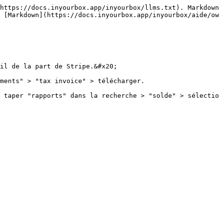
https://docs.inyourbox.app/inyourbox/llms.txt). Markdown
 [Markdown](https://docs.inyourbox.app/inyourbox/aide/ow
il de la part de Stripe.&#x20;

ments" > "tax invoice" > télécharger.

 taper "rapports" dans la recherche > "solde" > sélectio